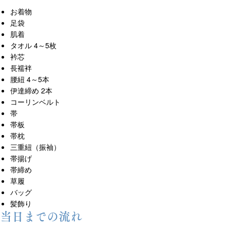
お着物
足袋
肌着
タオル 4～5枚
衿芯
長襦袢
腰紐 4～5本
伊達締め 2本
コーリンベルト
帯
帯板
帯枕
三重紐（振袖）
帯揚げ
帯締め
草履
バッグ
髪飾り
当日までの流れ