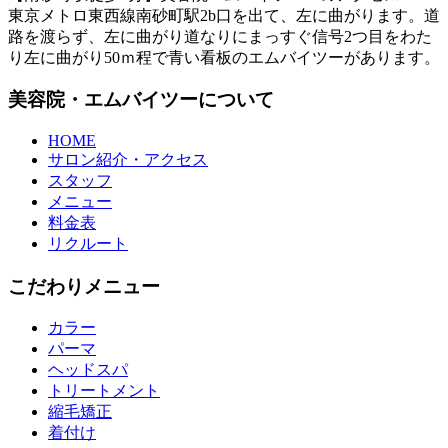
東京メトロ東西線南砂町駅2b口を出て、左に曲がります。道
路を渡らず、左に曲がり道なりにまっすぐ信号2つ目をわた
り左に曲がり50ｍ程で青い看板のエムバイツーがあります。
美容院・エムバイツーについて
HOME
サロン紹介・アクセス
スタッフ
メニュー
料金表
リクルート
こだわりメニュー
カラー
パーマ
ヘッドスパ
トリートメント
縮毛矯正
着付け