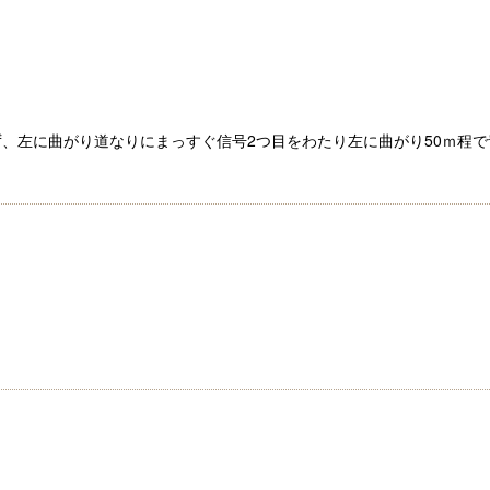
ず、左に曲がり道なりにまっすぐ信号2つ目をわたり左に曲がり50ｍ程