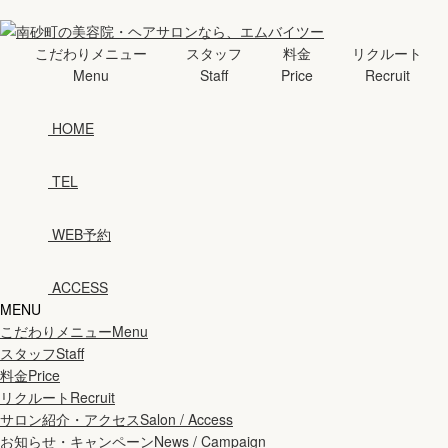
こだわりメニュー
スタッフ
料金
リクルート
Menu
Staff
Price
Recruit
HOME
TEL
WEB予約
ACCESS
MENU
こだわりメニュー
Menu
スタッフ
Staff
料金
Price
リクルート
Recruit
サロン紹介・アクセス
Salon / Access
お知らせ・キャンペーン
News / Campaign