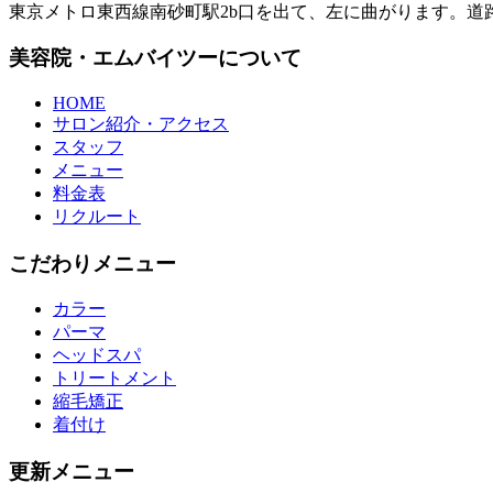
東京メトロ東西線南砂町駅2b口を出て、左に曲がります。道
美容院・エムバイツーについて
HOME
サロン紹介・アクセス
スタッフ
メニュー
料金表
リクルート
こだわりメニュー
カラー
パーマ
ヘッドスパ
トリートメント
縮毛矯正
着付け
更新メニュー