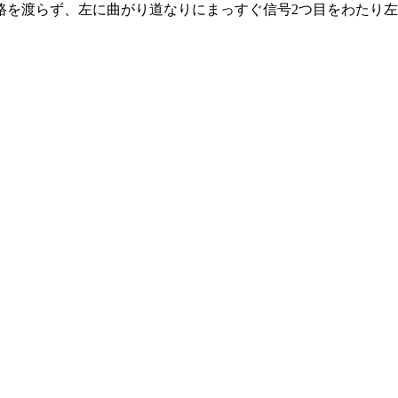
路を渡らず、左に曲がり道なりにまっすぐ信号2つ目をわたり左