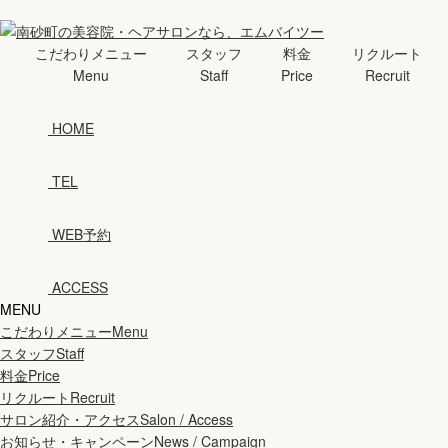
こだわりメニュー
スタッフ
料金
リクルート
Menu
Staff
Price
Recruit
HOME
TEL
WEB予約
ACCESS
MENU
こだわりメニュー
Menu
スタッフ
Staff
料金
Price
リクルート
Recruit
サロン紹介・アクセス
Salon / Access
お知らせ・キャンペーン
News / Campaign