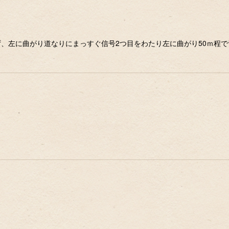
ず、左に曲がり道なりにまっすぐ信号2つ目をわたり左に曲がり50ｍ程